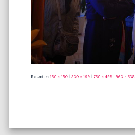
Rozmiar:
150 × 150
|
300 × 199
|
750 × 498
|
960 × 638