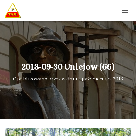
P
R
Z
E
Ł
Ą
C
Z
N
2018-09-30 Uniejow (66)
A
W
Opublikowano przez
w dniu
3 października 2018
I
G
A
C
J
Ę