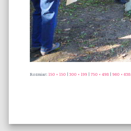
Rozmiar:
150 × 150
|
300 × 199
|
750 × 498
|
960 × 638