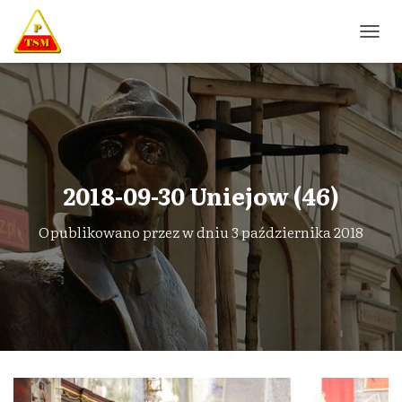
P
R
Z
E
Ł
Ą
C
Z
N
2018-09-30 Uniejow (46)
A
W
Opublikowano przez
w dniu
3 października 2018
I
G
A
C
J
Ę