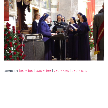
Rozmiar:
150 × 150
|
300 × 199
|
750 × 498
|
960 × 638