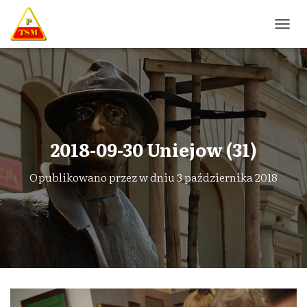
P
R
Z
E
Ł
Ą
C
Z
N
2018-09-30 Uniejow (31)
A
W
Opublikowano przez
w dniu
3 października 2018
I
G
A
C
J
Ę