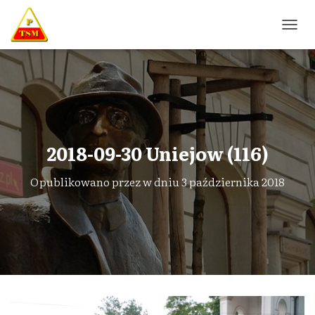
P
R
Z
E
Ł
Ą
C
Z
N
2018-09-30 Uniejow (116)
A
W
Opublikowano przez
w dniu
3 października 2018
I
G
A
C
J
Ę