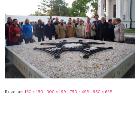
Rozmiar:
150 × 150
|
300 × 199
|
750 × 498
|
960 × 638