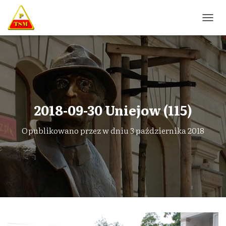
P
R
Z
E
Ł
Ą
C
Z
N
2018-09-30 Uniejow (115)
A
W
Opublikowano przez
w dniu
3 października 2018
I
G
A
C
J
Ę