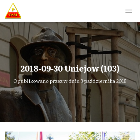
P
R
Z
E
Ł
Ą
C
Z
N
2018-09-30 Uniejow (103)
A
W
Opublikowano przez
w dniu
3 października 2018
I
G
A
C
J
Ę