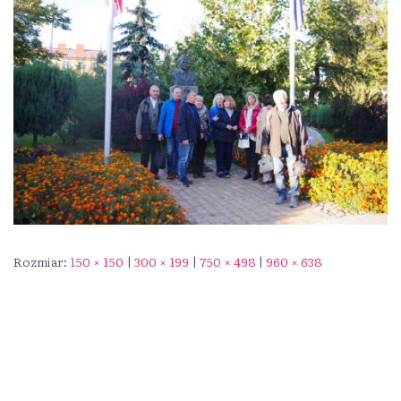
Rozmiar:
150 × 150
|
300 × 199
|
750 × 498
|
960 × 638