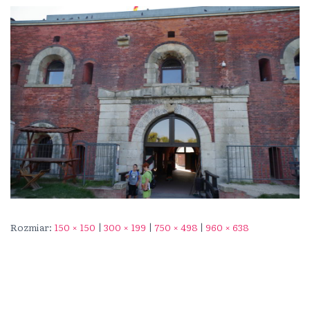
Rozmiar:
150 × 150
|
300 × 199
|
750 × 498
|
960 × 638