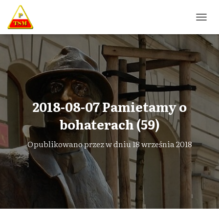
P
R
Z
E
Ł
Ą
C
Z
N
2018-08-07 Pamietamy o
A
W
bohaterach (59)
I
G
Opublikowano przez
w dniu
18 września 2018
A
C
J
Ę