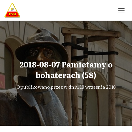
P
R
Z
E
Ł
Ą
C
Z
N
2018-08-07 Pamietamy o
A
W
bohaterach (58)
I
G
Opublikowano przez
w dniu
18 września 2018
A
C
J
Ę