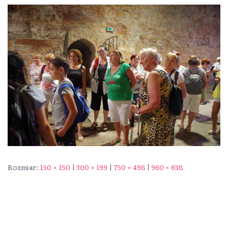
Rozmiar:
150 × 150
|
300 × 199
|
750 × 498
|
960 × 638