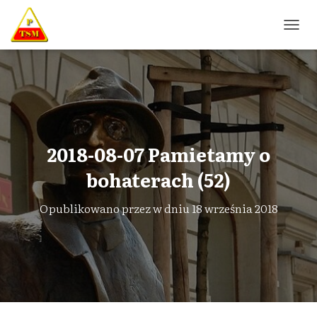
P
R
Z
E
Ł
Ą
C
Z
N
2018-08-07 Pamietamy o
A
W
bohaterach (52)
I
G
Opublikowano przez
w dniu
18 września 2018
A
C
J
Ę