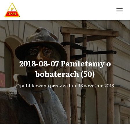
P
R
Z
E
Ł
Ą
C
Z
N
2018-08-07 Pamietamy o
A
W
bohaterach (50)
I
G
Opublikowano przez
w dniu
18 września 2018
A
C
J
Ę