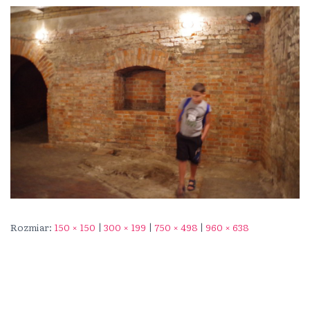
Rozmiar:
150 × 150
|
300 × 199
|
750 × 498
|
960 × 638