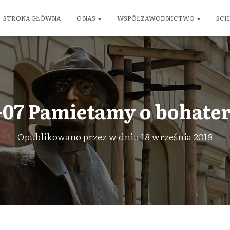
STRONA GŁÓWNA
O NAS
WSPÓŁZAWODNICTWO
SCH
-07 Pamietamy o bohater
Opublikowano przez
w dniu
18 września 2018