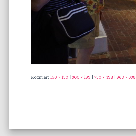
Rozmiar:
150 × 150
|
300 × 199
|
750 × 498
|
960 × 638