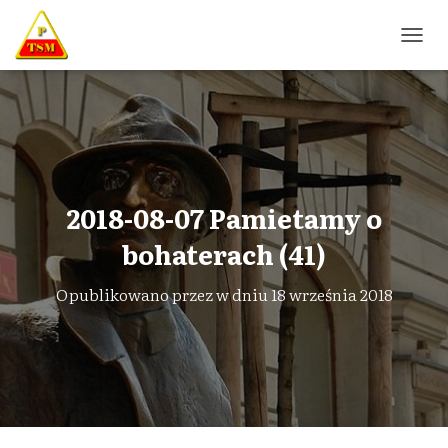
P
R
Z
E
Ł
Ą
C
Z
N
2018-08-07 Pamietamy o
A
W
bohaterach (41)
I
G
Opublikowano przez
w dniu
18 września 2018
A
C
J
Ę