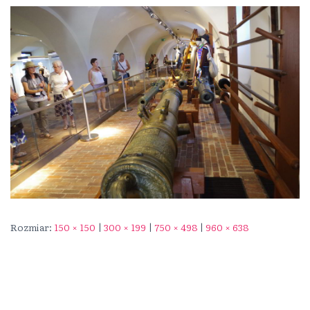
Rozmiar:
150 × 150
|
300 × 199
|
750 × 498
|
960 × 638