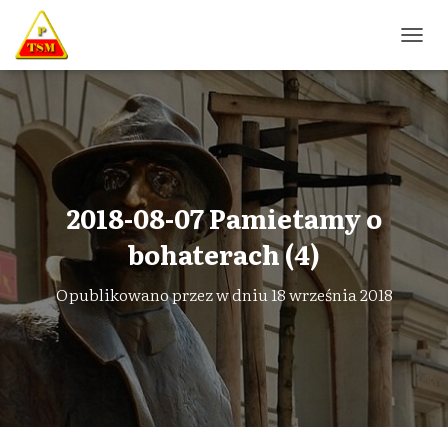
P
R
Z
E
Ł
Ą
C
Z
N
2018-08-07 Pamietamy o
A
W
bohaterach (4)
I
G
Opublikowano przez
w dniu
18 września 2018
A
C
J
Ę