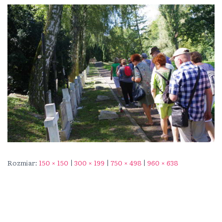
Rozmiar:
150 × 150
|
300 × 199
|
750 × 498
|
960 × 638