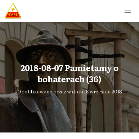
P
R
Z
E
Ł
Ą
C
Z
N
2018-08-07 Pamietamy o
A
W
bohaterach (36)
I
G
Opublikowano przez
w dniu
18 września 2018
A
C
J
Ę