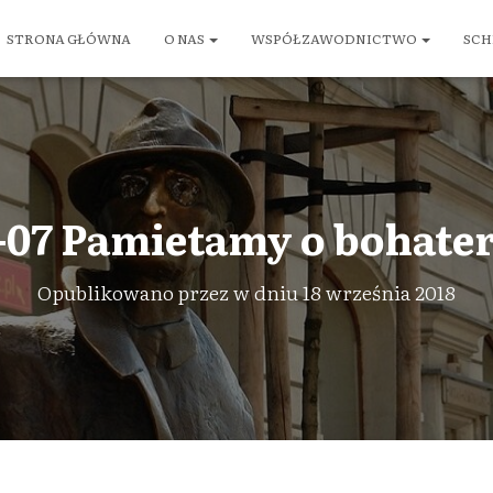
STRONA GŁÓWNA
O NAS
WSPÓŁZAWODNICTWO
SCH
-07 Pamietamy o bohater
Opublikowano przez
w dniu
18 września 2018