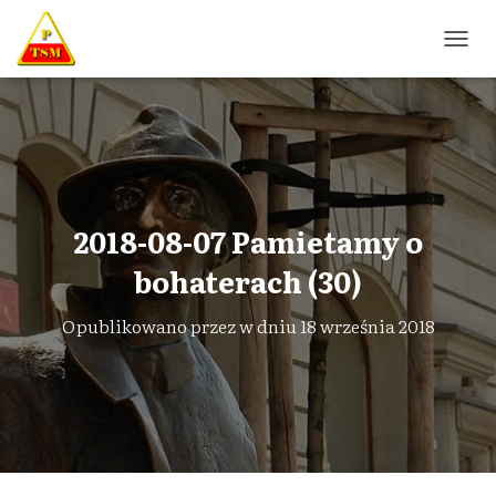
P
R
Z
E
Ł
Ą
C
Z
N
2018-08-07 Pamietamy o
A
W
bohaterach (30)
I
G
Opublikowano przez
w dniu
18 września 2018
A
C
J
Ę