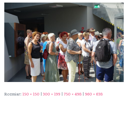
Rozmiar:
150 × 150
|
300 × 199
|
750 × 498
|
960 × 638