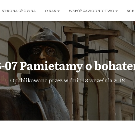
STRONA GŁÓWNA
O NAS
WSPÓŁZAWODNICTWO
SCH
8-07 Pamietamy o bohater
Opublikowano przez
w dniu
18 września 2018