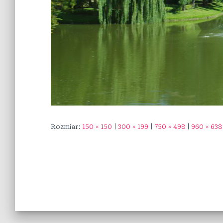
Rozmiar:
150 × 150
|
300 × 199
|
750 × 498
|
960 × 638