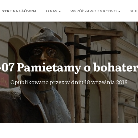
STRONA GŁÓWNA
O NAS
WSPÓŁZAWODNICTWO
SCH
-07 Pamietamy o bohater
Opublikowano przez
w dniu
18 września 2018