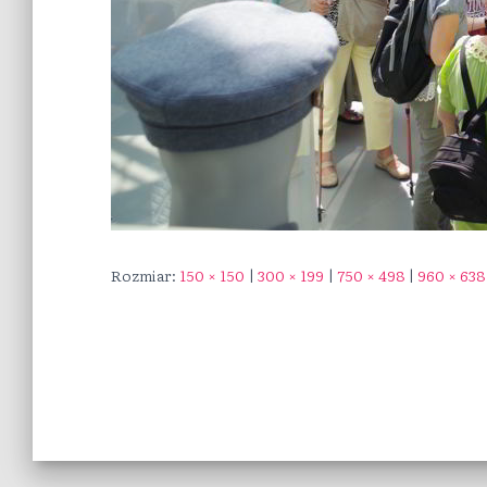
Rozmiar:
150 × 150
|
300 × 199
|
750 × 498
|
960 × 638