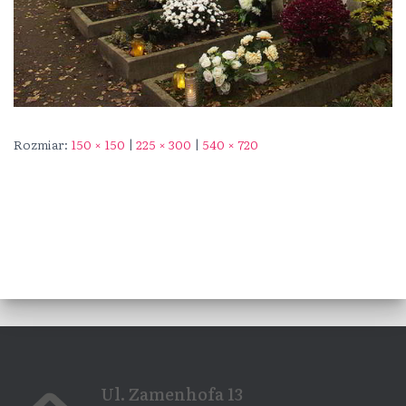
Rozmiar:
150 × 150
|
225 × 300
|
540 × 720
Ul. Zamenhofa 13