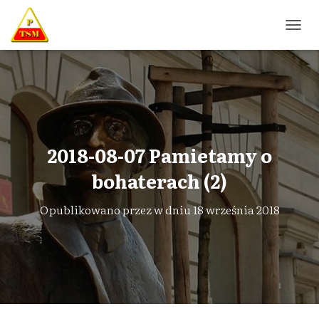
P
R
Z
E
Ł
Ą
C
Z
N
2018-08-07 Pamietamy o
A
W
bohaterach (2)
I
G
Opublikowano przez
w dniu
18 września 2018
A
C
J
Ę