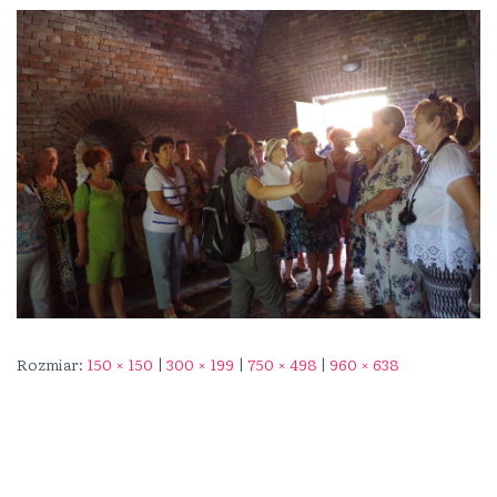
Rozmiar:
150 × 150
|
300 × 199
|
750 × 498
|
960 × 638