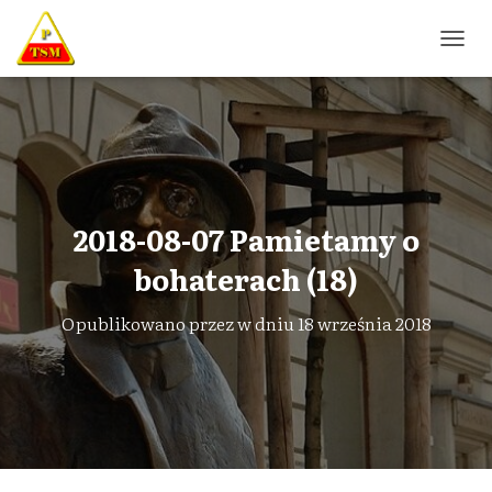
P
R
Z
E
Ł
Ą
C
Z
N
2018-08-07 Pamietamy o
A
W
bohaterach (18)
I
G
Opublikowano przez
w dniu
18 września 2018
A
C
J
Ę