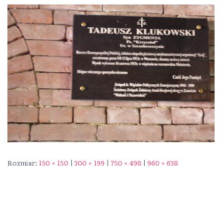
Rozmiar:
150 × 150
|
300 × 199
|
750 × 498
|
960 × 638