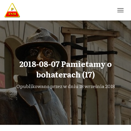
P
R
Z
E
Ł
Ą
C
Z
N
2018-08-07 Pamietamy o
A
W
bohaterach (17)
I
G
Opublikowano przez
w dniu
18 września 2018
A
C
J
Ę