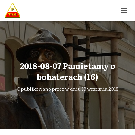
P
R
Z
E
Ł
Ą
C
Z
N
2018-08-07 Pamietamy o
A
W
bohaterach (16)
I
G
Opublikowano przez
w dniu
18 września 2018
A
C
J
Ę