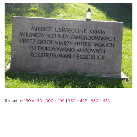
Rozmiar:
150 × 150
|
300 × 199
|
750 × 498
|
960 × 638