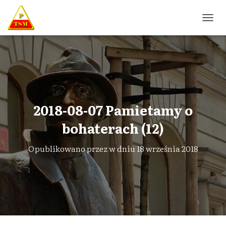
P
R
Z
E
Ł
Ą
C
Z
N
2018-08-07 Pamietamy o
A
W
bohaterach (12)
I
G
Opublikowano przez
w dniu
18 września 2018
A
C
J
Ę