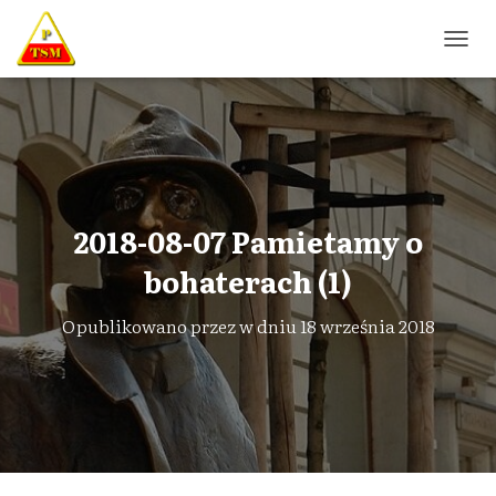
P
R
Z
E
Ł
Ą
C
Z
N
2018-08-07 Pamietamy o
A
W
bohaterach (1)
I
G
Opublikowano przez
w dniu
18 września 2018
A
C
J
Ę