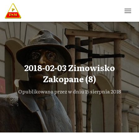
P
R
Z
E
Ł
Ą
C
Z
N
2018-02-03 Zimowisko
A
W
Zakopane (8)
I
G
Opublikowano przez
w dniu
15 sierpnia 2018
A
C
J
Ę