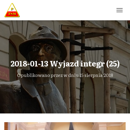
P
R
Z
E
Ł
Ą
C
Z
N
2018-01-13 Wyjazd integr (25)
A
W
Opublikowano przez
w dniu
15 sierpnia 2018
I
G
A
C
J
Ę