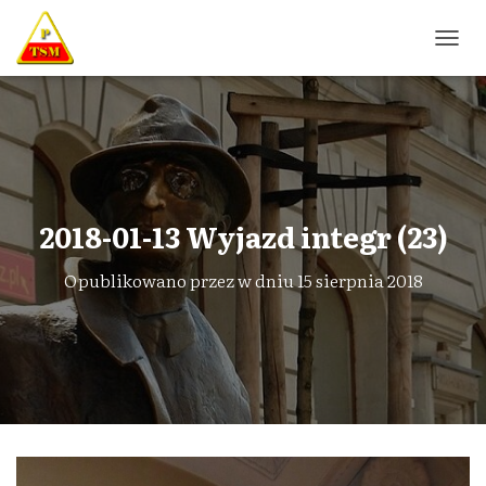
P
R
Z
E
Ł
Ą
C
Z
N
2018-01-13 Wyjazd integr (23)
A
W
Opublikowano przez
w dniu
15 sierpnia 2018
I
G
A
C
J
Ę