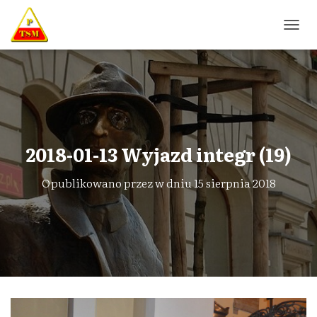
P
R
Z
E
Ł
Ą
C
Z
N
2018-01-13 Wyjazd integr (19)
A
W
Opublikowano przez
w dniu
15 sierpnia 2018
I
G
A
C
J
Ę