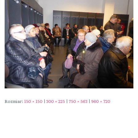
Rozmiar:
150 × 150
|
300 × 225
|
750 × 563
|
960 × 720