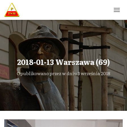
P
R
Z
E
Ł
Ą
C
Z
N
2018-01-13 Warszawa (69)
A
W
Opublikowano przez
w dniu
3 września 2018
I
G
A
C
J
Ę