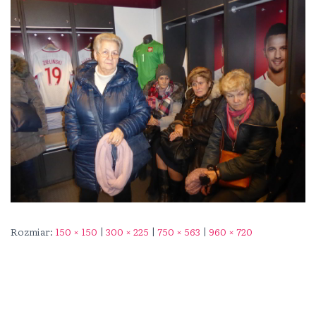
Rozmiar:
150 × 150
|
300 × 225
|
750 × 563
|
960 × 720