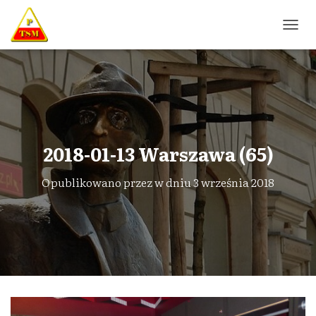
P
R
Z
E
Ł
Ą
C
Z
N
2018-01-13 Warszawa (65)
A
W
Opublikowano przez
w dniu
3 września 2018
I
G
A
C
J
Ę