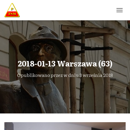
P
R
Z
E
Ł
Ą
C
Z
N
2018-01-13 Warszawa (63)
A
W
Opublikowano przez
w dniu
3 września 2018
I
G
A
C
J
Ę