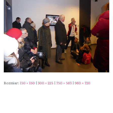
Rozmiar:
150 × 150
|
300 × 225
|
750 × 563
|
960 × 720