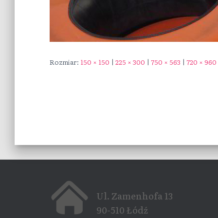
Rozmiar:
150 × 150
|
225 × 300
|
750 × 563
|
720 × 960
Ul. Zamenhofa 13
90-510 Łódź