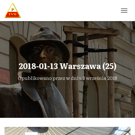
P
R
Z
E
Ł
Ą
C
Z
N
2018-01-13 Warszawa (25)
A
W
Opublikowano przez
w dniu
3 września 2018
I
G
A
C
J
Ę