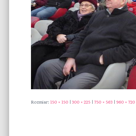
Rozmiar:
150 × 150
|
300 × 225
|
750 × 563
|
960 × 720