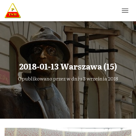
P
R
Z
E
Ł
Ą
C
Z
N
2018-01-13 Warszawa (15)
A
W
Opublikowano przez
w dniu
3 września 2018
I
G
A
C
J
Ę