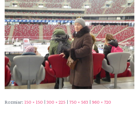
Rozmiar:
150 × 150
|
300 × 225
|
750 × 563
|
960 × 720