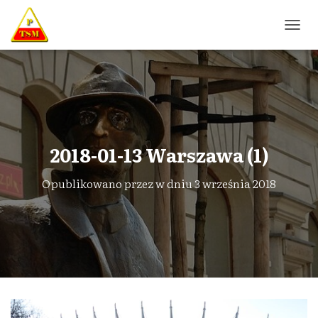
P
R
Z
E
Ł
Ą
C
Z
N
2018-01-13 Warszawa (1)
A
W
Opublikowano przez
w dniu
3 września 2018
I
G
A
C
J
Ę