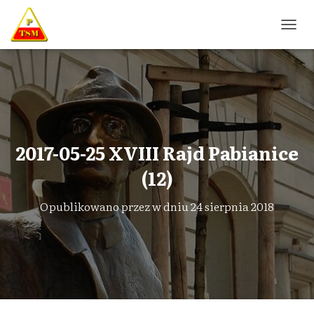
P
R
Z
E
Ł
Ą
C
Z
N
2017-05-25 XVIII Rajd Pabianice
A
W
(12)
I
G
Opublikowano przez
w dniu
24 sierpnia 2018
A
C
J
Ę