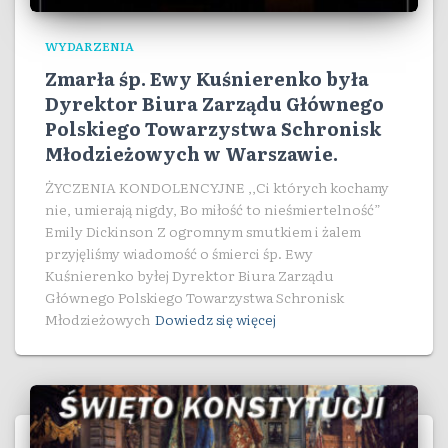
WYDARZENIA
Zmarła śp. Ewy Kuśnierenko była
Dyrektor Biura Zarządu Głównego
Polskiego Towarzystwa Schronisk
Młodzieżowych w Warszawie.
ŻYCZENIA KONDOLENCYJNE ,,Ci których kochamy
nie, umierają nigdy, Bo miłość to nieśmiertelność”
Emily Dickinson Z ogromnym smutkiem i żalem
przyjęliśmy wiadomość o śmierci śp. Ewy
Kuśnierenko byłej Dyrektor Biura Zarządu
Głównego Polskiego Towarzystwa Schronisk
Młodzieżowych
Dowiedz się więcej