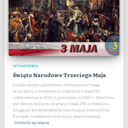
WYDARZENIA
Święto Narodowe Trzeciego Maja
Polskie święto państwowe obchodzone 3 maja
w rocznicę uchwalenia Konstytucji 3 maja1791,
ustanowione w 1919 r i ponownie w 1990 r. Dzień ten
jest dniem wolnym od pracy.3 maja 1791 uchwalono
drugą po korsykańskiej konstytucję w nowożytnej
Europie, a naświecie trzecią po amerykańskiej.
Dowiedz się więcej