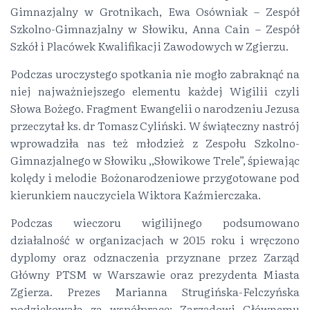
Gimnazjalny w Grotnikach, Ewa Osówniak – Zespół
Szkolno-Gimnazjalny w Słowiku, Anna Cain – Zespół
Szkół i Placówek Kwalifikacji Zawodowych w Zgierzu.
Podczas uroczystego spotkania nie mogło zabraknąć na
niej najważniejszego elementu każdej Wigilii czyli
Słowa Bożego. Fragment Ewangelii o narodzeniu Jezusa
przeczytał ks. dr Tomasz Cyliński. W świąteczny nastrój
wprowadziła nas też młodzież z Zespołu Szkolno-
Gimnazjalnego w Słowiku ,,Słowikowe Trele”, śpiewając
kolędy i melodie Bożonarodzeniowe przygotowane pod
kierunkiem nauczyciela Wiktora Kaźmierczaka.
Podczas wieczoru wigilijnego podsumowano
działalność w organizacjach w 2015 roku i wręczono
dyplomy oraz odznaczenia przyznane przez Zarząd
Główny PTSM w Warszawie oraz prezydenta Miasta
Zgierza. Prezes Marianna Strugińska-Felczyńska
podziękowała za współpracę: Zarządowi Głównemu