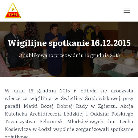
P
R
Z
E
Ł
Wigilijne spotkanie 16.12.2015
Ą
C
Opublikowano przez
w dniu
16 grudnia 2015
Z
N
A
W
I
G
W dniu 16 grudnia 2015 r. odbyła się uroczysta
A
wieczerza wigilijna w Świetlicy Środowiskowej przy
C
J
parafii Matki Bożej Dobrej Rady w Zgierzu. Akcja
Ę
Katolicka Archidiecezji Łódzkiej i Oddział Polskiego
Towarzystwa Schronisk Młodzieżowych im. Lecha
Kosiewicza w Łodzi wspólnie zorganizowali spotkanie
opłatkowe.