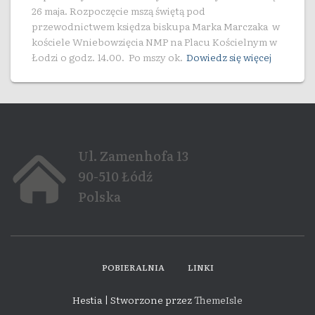
26 maja. Rozpoczęcie mszą świętą pod
przewodnictwem księdza biskupa Marka Marczaka w
kościele Wniebowzięcia NMP na Placu Kościelnym w
Łodzi o godz. 14.00. Po mszy ok.
Dowiedz się więcej
Ul. Zamenhofa 13
90-510 Łódź
Polska
POBIERALNIA
LINKI
Hestia | Stworzone przez
ThemeIsle