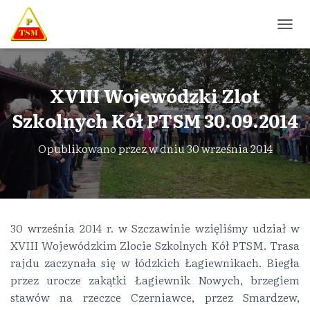
P
R
Z
E
Ł
XVIII Wojewódzki Zlot
Ą
Szkolnych Kół PTSM 30.09.2014
C
Z
N
Opublikowano przez
w dniu
30 września 2014
A
W
I
G
A
C
30 września 2014 r. w Szczawinie wzięliśmy udział w
J
XVIII Wojewódzkim Zlocie Szkolnych Kół PTSM. Trasa
Ę
rajdu zaczynała się w łódzkich Łagiewnikach. Biegła
przez urocze zakątki Łagiewnik Nowych, brzegiem
stawów na rzeczce Czerniawce, przez Smardzew,