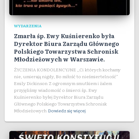
WYDARZENIA
Zmarła śp. Ewy Kuśnierenko była
Dyrektor Biura Zarządu Głównego
Polskiego Towarzystwa Schronisk
Młodzieżowych w Warszawie.
ŻYCZENIA KONDOLENCYJNE ,,Ci których kochamy
nie, umierają nigdy, Bo miłość to nieśmiertelność”
Emily Dickinson Z ogromnym smutkiem i żalem
przyjęliśmy wiadomość o śmierci śp. Ewy
Kuśnierenko byłej Dyrektor Biura Zarządu
Głównego Polskiego Towarzystwa Schronisk
Młodzieżowych
Dowiedz się więcej