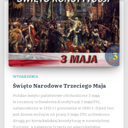
WYDARZENIA
Święto Narodowe Trzeciego Maja
Polskie święto państwowe obchodzone 3 maja
w rocznicę uchwalenia Konstytucji 3 maja1791,
ustanowione w 1919 r i ponownie w 1990 r. Dzień ten
jest dniem wolnym od pracy.3 maja 1791 uchwalono
drugą po korsykańskiej konstytucję w nowożytnej
Europie, a naświecie trzecią po amerykańskiej.