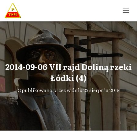
P
R
Z
E
Ł
Ą
C
Z
N
2014-09-06 VII rajd Doliną rzeki
A
W
Łódki (4)
I
G
Opublikowano przez
w dniu
23 sierpnia 2018
A
C
J
Ę