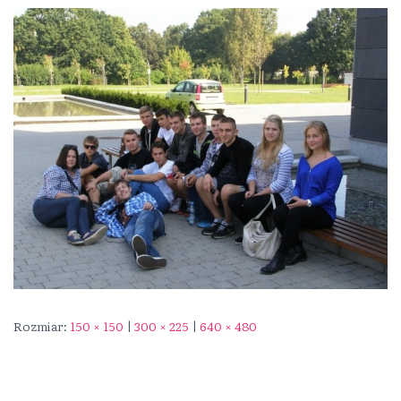
Rozmiar:
150 × 150
|
300 × 225
|
640 × 480