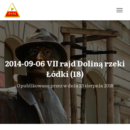
P
R
Z
E
Ł
Ą
C
Z
N
2014-09-06 VII rajd Doliną rzeki
A
W
Łódki (18)
I
G
Opublikowano przez
w dniu
23 sierpnia 2018
A
C
J
Ę