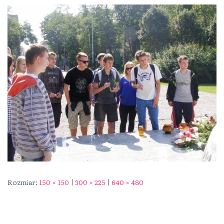
Rozmiar:
150 × 150
|
300 × 225
|
640 × 480