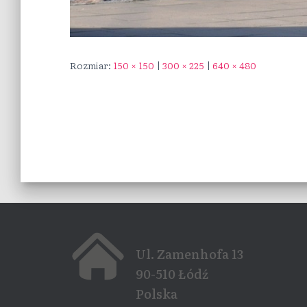
Rozmiar:
150 × 150
|
300 × 225
|
640 × 480
Ul. Zamenhofa 13
90-510 Łódź
Polska