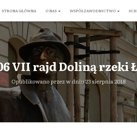
STRONA GŁÓWNA
O NAS
WSPÓŁZAWODNICTWO
SCH
06 VII rajd Doliną rzeki Ł
Opublikowano przez
w dniu
23 sierpnia 2018