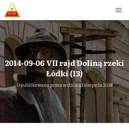
P
R
Z
E
Ł
Ą
C
Z
N
2014-09-06 VII rajd Doliną rzeki
A
W
Łódki (13)
I
G
Opublikowano przez
w dniu
23 sierpnia 2018
A
C
J
Ę