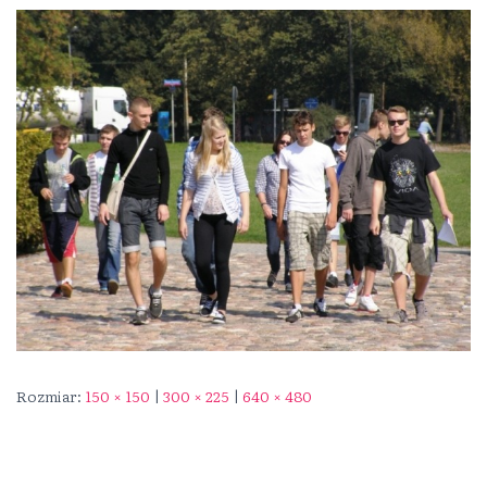
Rozmiar:
150 × 150
|
300 × 225
|
640 × 480