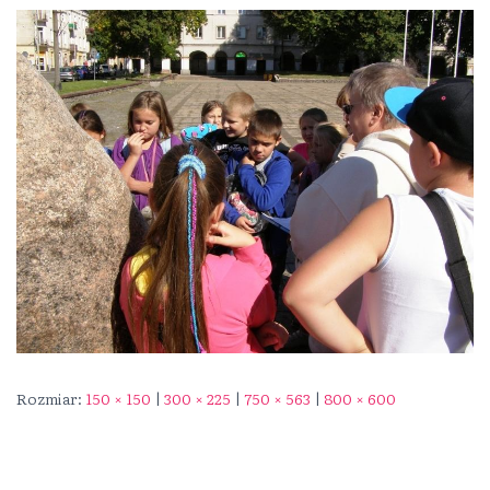
Rozmiar:
150 × 150
|
300 × 225
|
750 × 563
|
800 × 600