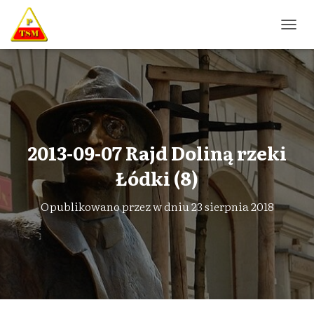
P
R
Z
E
Ł
Ą
C
Z
N
2013-09-07 Rajd Doliną rzeki
A
W
Łódki (8)
I
G
Opublikowano przez
w dniu
23 sierpnia 2018
A
C
J
Ę