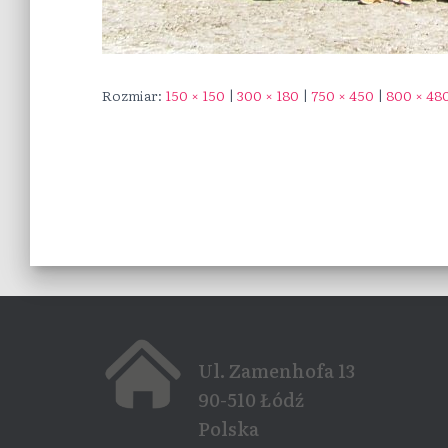
Rozmiar:
150 × 150
|
300 × 180
|
750 × 450
|
800 × 48
Ul. Zamenhofa 13
90-510 Łódź
Polska