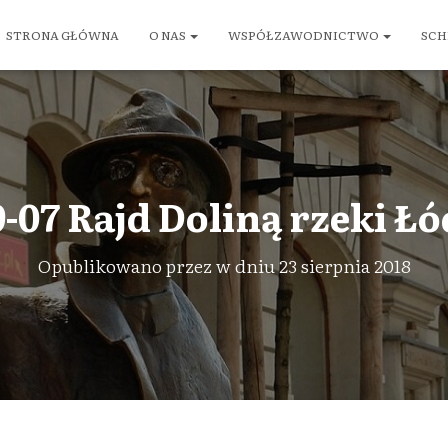
STRONA GŁÓWNA
O NAS
WSPÓŁZAWODNICTWO
SCH
-07 Rajd Doliną rzeki Łó
Opublikowano przez
w dniu
23 sierpnia 2018