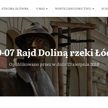
STRONA GŁÓWNA
O NAS
WSPÓŁZAWODNICTWO
SCH
-07 Rajd Doliną rzeki Łó
Opublikowano przez
w dniu
23 sierpnia 2018