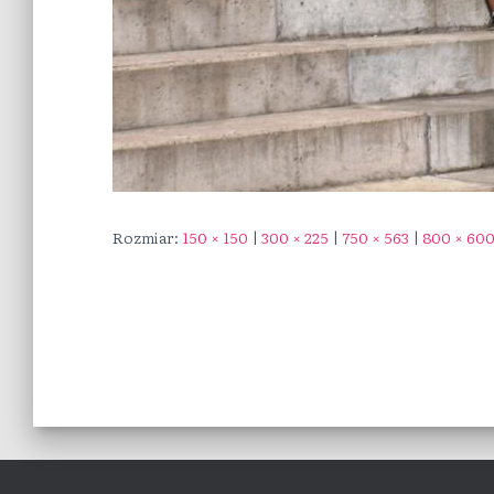
Rozmiar:
150 × 150
|
300 × 225
|
750 × 563
|
800 × 60