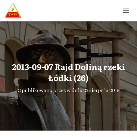
P
R
Z
E
Ł
Ą
C
Z
N
2013-09-07 Rajd Doliną rzeki
A
W
Łódki (26)
I
G
Opublikowano przez
w dniu
23 sierpnia 2018
A
C
J
Ę