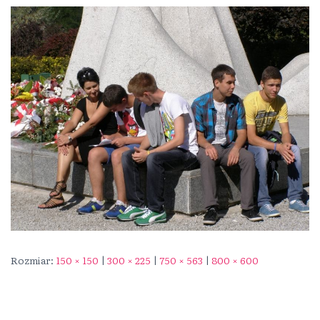
Rozmiar:
150 × 150
|
300 × 225
|
750 × 563
|
800 × 600