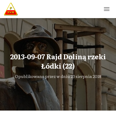
P
R
Z
E
Ł
Ą
C
Z
N
2013-09-07 Rajd Doliną rzeki
A
W
Łódki (22)
I
G
Opublikowano przez
w dniu
23 sierpnia 2018
A
C
J
Ę